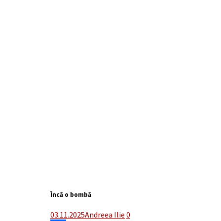
Încă o bombă
03.11.2025
Andreea Ilie
0