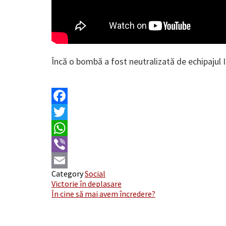
Încă o bombă a fost neutralizată de echipajul I
Facebook
Twitter
WhatsApp
Viber
Category
Social
Email
Post
Victorie în deplasare
În cine să mai avem încredere?
navigation