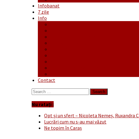
Infobanat
7 zile
Info
Ofertă generală
Proiecte
Publicitate Europeana
Publicitate Audio
Anunțuri
Concursuri
Regulament de participare concursuri
Formular Înscriere concurs – octombrie-
Covid-19
Contact
Search
for:
Nu ratați :
Opt și un sfert – Nicoleta Nemeș, Ruxandra C
Lucrări cum nu s-au mai văzut
Ne topim în Caraș