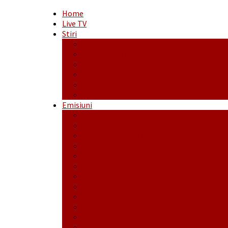
Home
Live TV
Stiri
Actualitate
Administrație
Economic
Politic
Social
Sport
Emisiuni
Cafeaua de dimineaţă
Călător fără bilet
Dincolo de aparenţe
Face to Face
Între posibil și imposibil
La răscruce de gânduri
La zile de sărbători
Opt și un sfert
Probanat
Reţeta săptămânii
Ștafeta Tinereții
Vorbe ticluite cu Mirea povestite