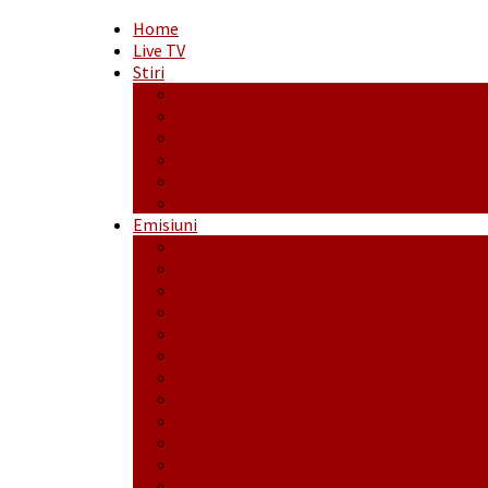
Home
Live TV
Stiri
Actualitate
Administrație
Economic
Politic
Social
Sport
Emisiuni
Cafeaua de dimineaţă
Călător fără bilet
Dincolo de aparenţe
Face to Face
Între posibil și imposibil
La răscruce de gânduri
La zile de sărbători
Opt și un sfert
Probanat
Reţeta săptămânii
Ștafeta Tinereții
Vorbe ticluite cu Mirea povestite