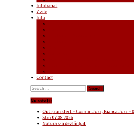
Infobanat
7 zile
Info
Ofertă generală
Proiecte
Publicitate Europeana
Publicitate Audio
Anunțuri
Concursuri
Regulament de participare concursuri
Formular Înscriere concurs – octombrie-
Covid-19
Contact
Search
for:
Nu ratați :
Opt și un sfert – Cosmin Jorz, Bianca Jorz – 
Stiri 07.08.2026
Natura s-a dezlănțuit