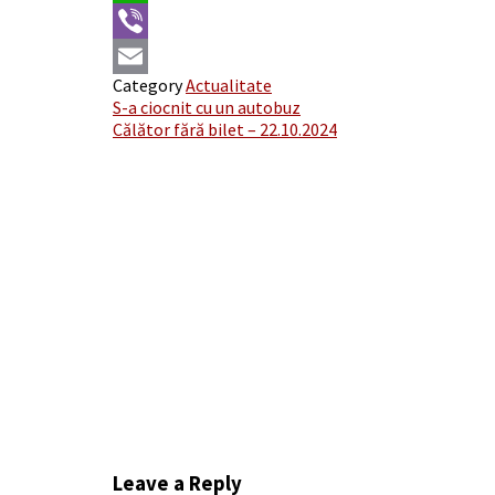
WhatsApp
Viber
Category
Actualitate
Email
Post
S-a ciocnit cu un autobuz
Călător fără bilet – 22.10.2024
navigation
Leave a Reply