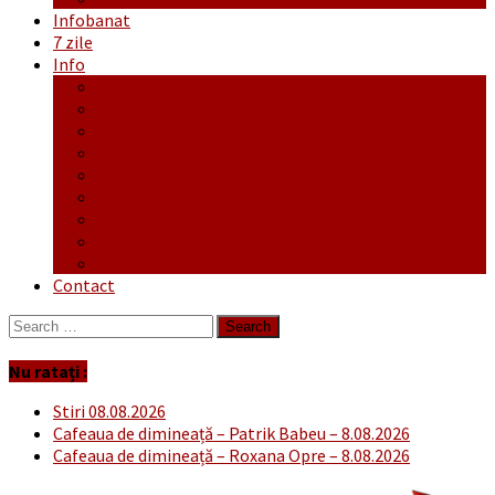
Infobanat
7 zile
Info
Ofertă generală
Proiecte
Publicitate Europeana
Publicitate Audio
Anunțuri
Concursuri
Regulament de participare concursuri
Formular Înscriere concurs – octombrie-noiembrie
Covid-19
Contact
Search
for:
Nu ratați :
Stiri 08.08.2026
Cafeaua de dimineață – Patrik Babeu – 8.08.2026
Cafeaua de dimineață – Roxana Opre – 8.08.2026