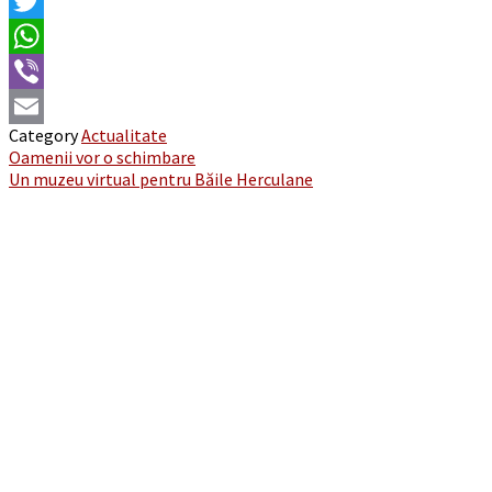
Facebook
Twitter
WhatsApp
Viber
Category
Actualitate
Email
Post
Oamenii vor o schimbare
Un muzeu virtual pentru Băile Herculane
navigation