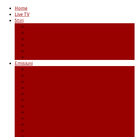
Home
Live TV
Stiri
Actualitate
Administrație
Economic
Politic
Social
Sport
Emisiuni
Cafeaua de dimineaţă
Călător fără bilet
Dincolo de aparenţe
Face to Face
Între posibil și imposibil
La răscruce de gânduri
La zile de sărbători
Opt și un sfert
Probanat
Reţeta săptămânii
Ștafeta Tinereții
Vorbe ticluite cu Mirea povestite