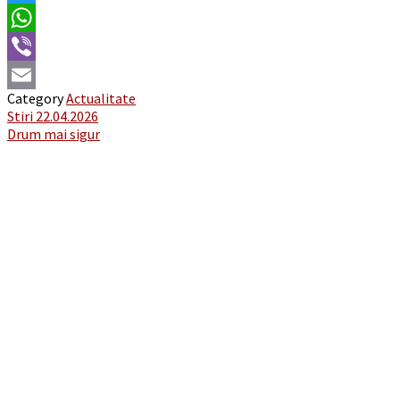
Twitter
WhatsApp
Viber
Category
Actualitate
Email
Post
Stiri 22.04.2026
Drum mai sigur
navigation