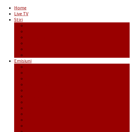
Home
Live TV
Stiri
Actualitate
Administrație
Economic
Politic
Social
Sport
Emisiuni
Cafeaua de dimineaţă
Călător fără bilet
Dincolo de aparenţe
Face to Face
Între posibil și imposibil
La răscruce de gânduri
La zile de sărbători
Opt și un sfert
Probanat
Reţeta săptămânii
Ștafeta Tinereții
Vorbe ticluite cu Mirea povestite