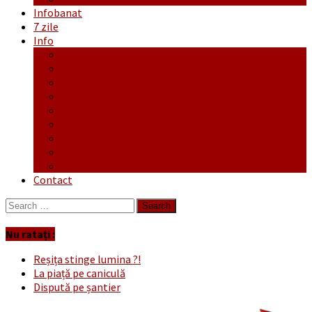
Infobanat
7 zile
Info
Ofertă generală
Proiecte
Publicitate Europeana
Publicitate Audio
Anunțuri
Concursuri
Regulament de participare concursuri
Formular Înscriere concurs – octombrie-noiembrie
Covid-19
Contact
Search
for:
Nu ratați :
Reșița stinge lumina ?!
La piață pe caniculă
Dispută pe șantier