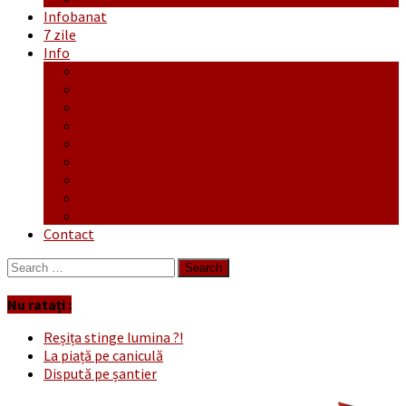
Infobanat
7 zile
Info
Ofertă generală
Proiecte
Publicitate Europeana
Publicitate Audio
Anunțuri
Concursuri
Regulament de participare concursuri
Formular Înscriere concurs – octombrie-noiembrie
Covid-19
Contact
Search
for:
Nu ratați :
Reșița stinge lumina ?!
La piață pe caniculă
Dispută pe șantier