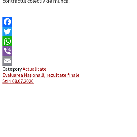
contractul colectiv de muncă.
Facebook
Twitter
WhatsApp
Viber
Category
Actualitate
Email
Post
Evaluarea Națională, rezultate finale
Stiri 08.07.2026
navigation