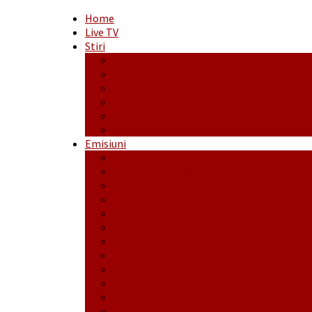
Home
Live TV
Stiri
Actualitate
Administrație
Economic
Politic
Social
Sport
Emisiuni
Cafeaua de dimineaţă
Călător fără bilet
Dincolo de aparenţe
Face to Face
Între posibil și imposibil
La răscruce de gânduri
La zile de sărbători
Opt și un sfert
Probanat
Reţeta săptămânii
Ștafeta Tinereții
Vorbe ticluite cu Mirea povestite