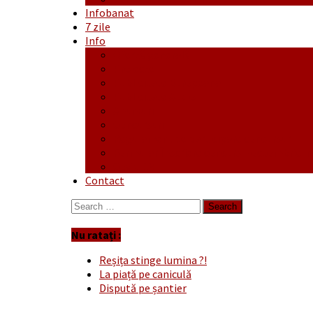
Infobanat
7 zile
Info
Ofertă generală
Proiecte
Publicitate Europeana
Publicitate Audio
Anunțuri
Concursuri
Regulament de participare concursuri
Formular Înscriere concurs – octombrie-
Covid-19
Contact
Search
for:
Nu ratați :
Reșița stinge lumina ?!
La piață pe caniculă
Dispută pe șantier