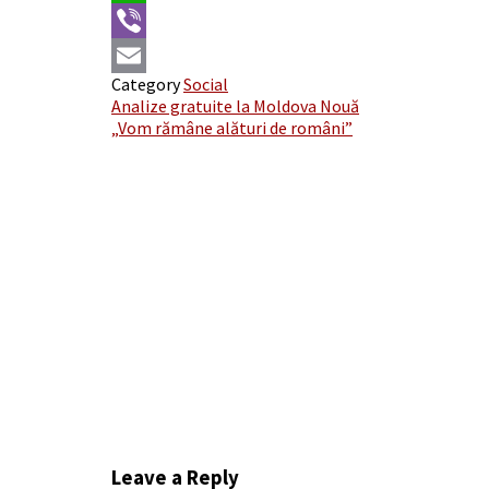
WhatsApp
Viber
Category
Social
Email
Post
Analize gratuite la Moldova Nouă
„Vom rămâne alături de români”
navigation
Leave a Reply