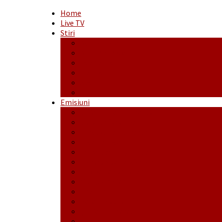
Home
Live TV
Stiri
Actualitate
Administrație
Economic
Politic
Social
Sport
Emisiuni
Cafeaua de dimineaţă
Călător fără bilet
Dincolo de aparenţe
Face to Face
Între posibil și imposibil
La răscruce de gânduri
La zile de sărbători
Opt și un sfert
Probanat
Reţeta săptămânii
Ștafeta Tinereții
Vorbe ticluite cu Mirea povestite