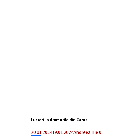
Lucrari la drumurile din Caras
20.01.2024
19.01.2024
Andreea Ilie
0