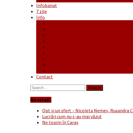
Infobanat
7 zile
Info
Ofertă generală
Proiecte
Publicitate Europeana
Publicitate Audio
Anunțuri
Concursuri
Regulament de participare concursuri
Formular Înscriere concurs – octombrie-
Covid-19
Contact
Search
for:
Nu ratați :
Opt și un sfert – Nicoleta Nemeș, Ruxandra C
Lucrări cum nu s-au mai văzut
Ne topim în Caraș