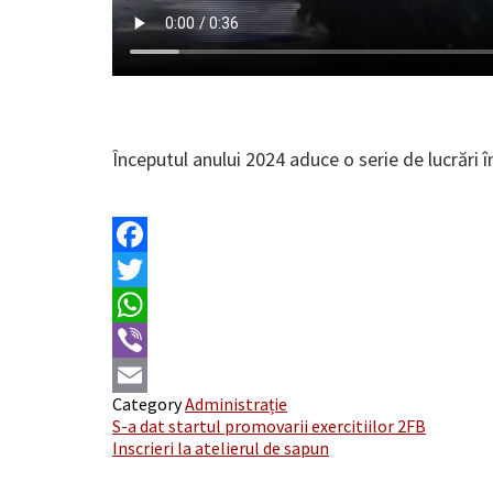
Începutul anului 2024 aduce o serie de lucrări î
Facebook
Twitter
WhatsApp
Viber
Category
Administrație
Email
Post
S-a dat startul promovarii exercitiilor 2FB
Inscrieri la atelierul de sapun
navigation