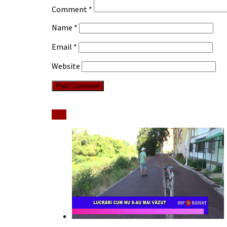
Comment
*
Name
*
Email
*
Website
Stiri