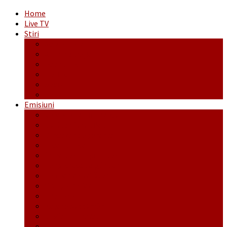
Home
Live TV
Stiri
Actualitate
Administrație
Economic
Politic
Social
Sport
Emisiuni
Cafeaua de dimineaţă
Călător fără bilet
Dincolo de aparenţe
Face to Face
Între posibil și imposibil
La răscruce de gânduri
La zile de sărbători
Opt și un sfert
Probanat
Reţeta săptămânii
Ștafeta Tinereții
Vorbe ticluite cu Mirea povestite