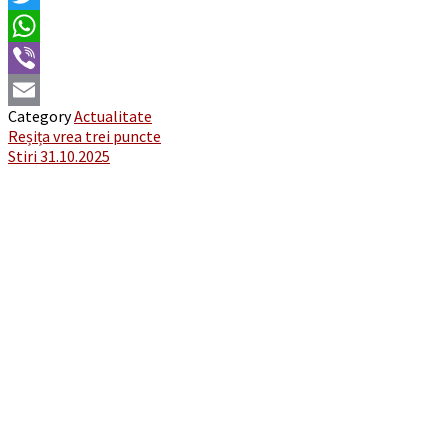
Twitter
WhatsApp
Viber
Category
Actualitate
Email
Post
Reșița vrea trei puncte
Stiri 31.10.2025
navigation