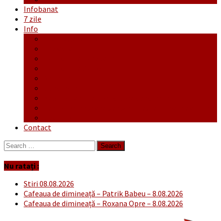
Infobanat
7 zile
Info
Ofertă generală
Proiecte
Publicitate Europeana
Publicitate Audio
Anunțuri
Concursuri
Regulament de participare concursuri
Formular Înscriere concurs – octombrie-noiembrie
Covid-19
Contact
Search
for:
Nu ratați :
Stiri 08.08.2026
Cafeaua de dimineață – Patrik Babeu – 8.08.2026
Cafeaua de dimineață – Roxana Opre – 8.08.2026