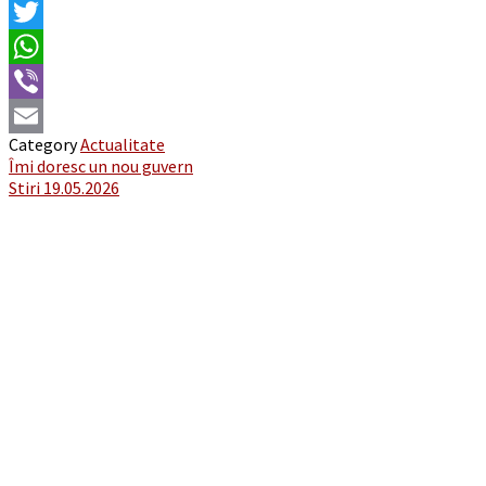
Facebook
Twitter
WhatsApp
Viber
Category
Actualitate
Email
Post
Îmi doresc un nou guvern
Stiri 19.05.2026
navigation