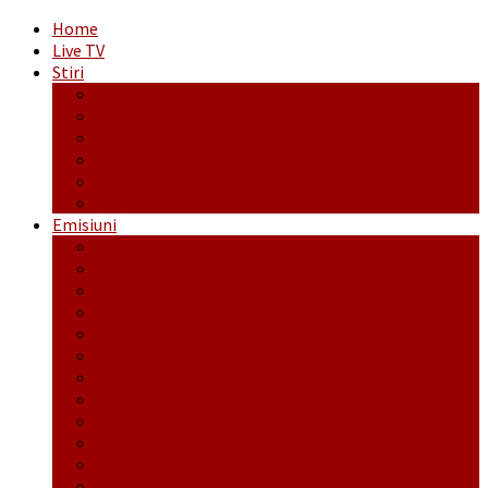
Home
Live TV
Stiri
Actualitate
Administrație
Economic
Politic
Social
Sport
Emisiuni
Cafeaua de dimineaţă
Călător fără bilet
Dincolo de aparenţe
Face to Face
Între posibil și imposibil
La răscruce de gânduri
La zile de sărbători
Opt și un sfert
Probanat
Reţeta săptămânii
Ștafeta Tinereții
Vorbe ticluite cu Mirea povestite