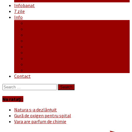
Infobanat
7 zile
Info
Ofertă generală
Proiecte
Publicitate Europeana
Publicitate Audio
Anunțuri
Concursuri
Regulament de participare concursuri
Formular Înscriere concurs – octombrie-noiembrie
Covid-19
Contact
Search
for:
Nu ratați :
Natura s-a dezlănțuit
Gură de oxigen pentru spital
Vara are parfum de chimie