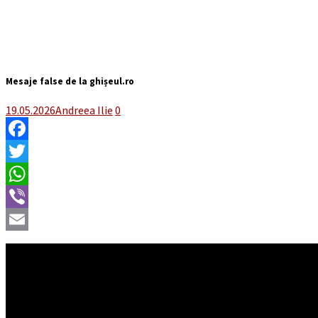
Mesaje false de la ghișeul.ro
19.05.2026
Andreea Ilie
0
Facebook
Twitter
WhatsApp
Viber
Email