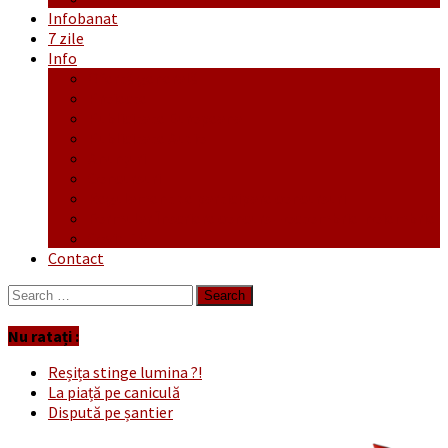
Infobanat
7 zile
Info
Ofertă generală
Proiecte
Publicitate Europeana
Publicitate Audio
Anunțuri
Concursuri
Regulament de participare concursuri
Formular Înscriere concurs – octombrie-noiembrie
Covid-19
Contact
Search
for:
Nu ratați :
Reșița stinge lumina ?!
La piață pe caniculă
Dispută pe șantier