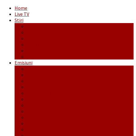
Home
Live TV
Stiri
Actualitate
Administrație
Economic
Politic
Social
Sport
Emisiuni
Cafeaua de dimineaţă
Călător fără bilet
Dincolo de aparenţe
Face to Face
Între posibil și imposibil
La răscruce de gânduri
La zile de sărbători
Opt și un sfert
Probanat
Reţeta săptămânii
Ștafeta Tinereții
Vorbe ticluite cu Mirea povestite