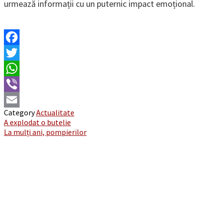
urmează informații cu un puternic impact emoțional.
Facebook
Twitter
WhatsApp
Viber
Category
Actualitate
Email
Post
A explodat o butelie
La mulți ani, pompierilor
navigation