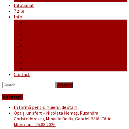
Infobanat
7 zile
Info
Ofertă generală
Proiecte
Publicitate Europeana
Publicitate Audio
Anunțuri
Concursuri
Regulament de participare concursuri
Formular Înscriere concurs – octombrie-noiembrie
Covid-19
Contact
Search
for:
Nu ratați :
În formă pentru fluierul de start
Opt și un sfert – Nicoleta Nemeș, Ruxandra
Christodorescu, Mihaela Dediu, Gabriel Bălă, Călin
Muntean – 05.08.2026