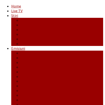
Home
Live TV
Stiri
Actualitate
Administrație
Economic
Politic
Social
Sport
Emisiuni
Cafeaua de dimineaţă
Călător fără bilet
Dincolo de aparenţe
Face to Face
Între posibil și imposibil
La răscruce de gânduri
La zile de sărbători
Opt și un sfert
Probanat
Reţeta săptămânii
Ștafeta Tinereții
Vorbe ticluite cu Mirea povestite