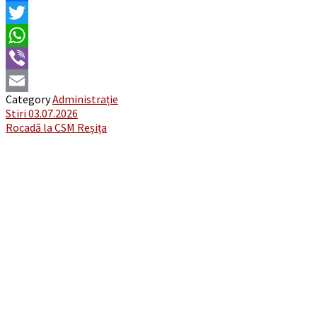
Facebook
Twitter
WhatsApp
Viber
Category
Administrație
Email
Post
Stiri 03.07.2026
Rocadă la CSM Reșița
navigation