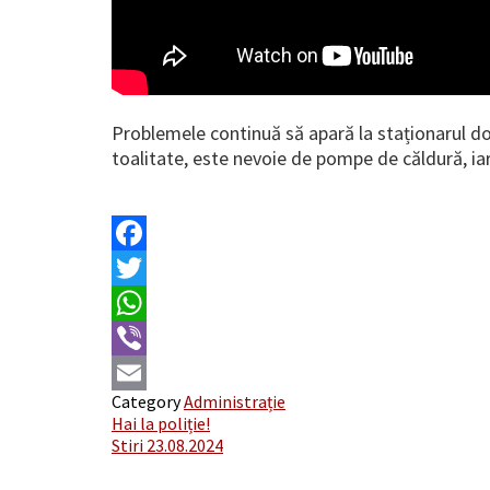
Problemele continuă să apară la staționarul doi 
toalitate, este nevoie de pompe de căldură, iar
Facebook
Twitter
WhatsApp
Viber
Category
Administrație
Email
Post
Hai la poliție!
Stiri 23.08.2024
navigation