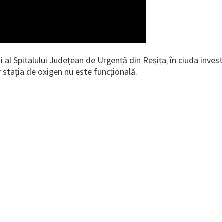
al Spitalului Județean de Urgență din Reșița, în ciuda investi
 stația de oxigen nu este funcțională.