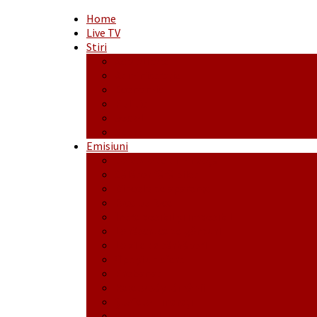
Home
Live TV
Stiri
Actualitate
Administrație
Economic
Politic
Social
Sport
Emisiuni
Cafeaua de dimineaţă
Călător fără bilet
Dincolo de aparenţe
Face to Face
Între posibil și imposibil
La răscruce de gânduri
La zile de sărbători
Opt și un sfert
Probanat
Reţeta săptămânii
Ștafeta Tinereții
Vorbe ticluite cu Mirea povestite