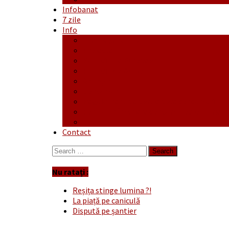
Infobanat
7 zile
Info
Ofertă generală
Proiecte
Publicitate Europeana
Publicitate Audio
Anunțuri
Concursuri
Regulament de participare concursuri
Formular Înscriere concurs – octombrie-
Covid-19
Contact
Search
for:
Nu ratați :
Reșița stinge lumina ?!
La piață pe caniculă
Dispută pe șantier