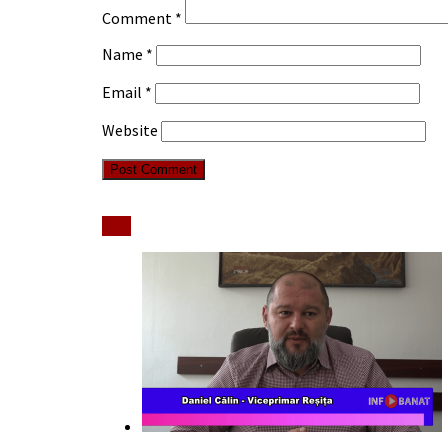
Comment
*
Name
*
Email
*
Website
Stiri