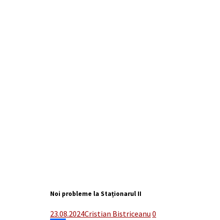
Noi probleme la Staționarul II
23.08.2024
Cristian Bistriceanu
0