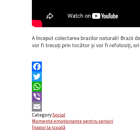
A început colectarea brazilor naturali! Brazii d
vor fi trecuți prin tocător și vor fi refolosiți,
Facebook
Twitter
WhatsApp
Viber
Category
Social
Email
Post
Momente emoționante pentru seniori
Înapoi la școală
navigation