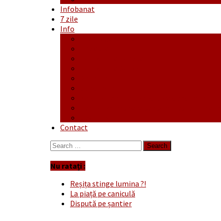
Infobanat
7 zile
Info
Ofertă generală
Proiecte
Publicitate Europeana
Publicitate Audio
Anunțuri
Concursuri
Regulament de participare concursuri
Formular Înscriere concurs – octombrie-
Covid-19
Contact
Search
for:
Nu ratați :
Reșița stinge lumina ?!
La piață pe caniculă
Dispută pe șantier