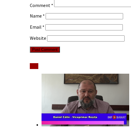
Comment
*
Name
*
Email
*
Website
Stiri