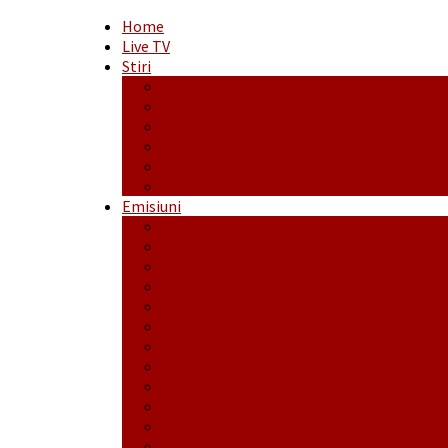
Home
Live TV
Stiri
Actualitate
Administrație
Economic
Politic
Social
Sport
Emisiuni
Cafeaua de dimineaţă
Călător fără bilet
Dincolo de aparenţe
Face to Face
Între posibil și imposibil
La răscruce de gânduri
La zile de sărbători
Opt și un sfert
Probanat
Reţeta săptămânii
Ștafeta Tinereții
Vorbe ticluite cu Mirea povestite