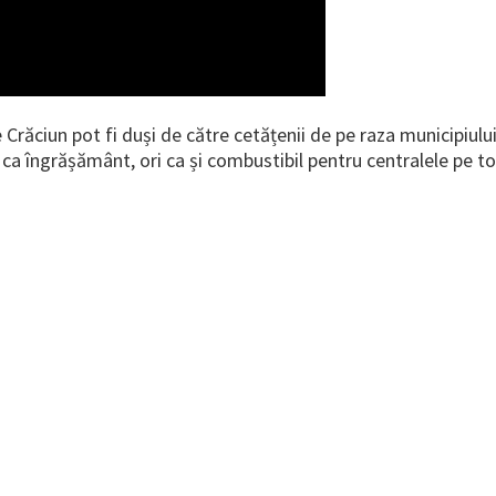
e Crăciun pot fi duși de către cetățenii de pe raza municipiului
 ori ca îngrășământ, ori ca și combustibil pentru centralele pe t