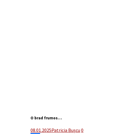
O brad frumos…
08.01.2025
Patricia Bușcu
0