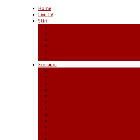
Home
Live TV
Stiri
Actualitate
Administrație
Economic
Politic
Social
Sport
Emisiuni
Cafeaua de dimineaţă
Călător fără bilet
Dincolo de aparenţe
Face to Face
Între posibil și imposibil
La răscruce de gânduri
La zile de sărbători
Opt și un sfert
Probanat
Reţeta săptămânii
Ștafeta Tinereții
Vorbe ticluite cu Mirea povestite