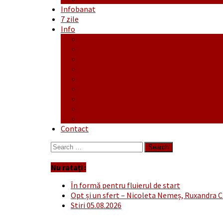
Infobanat
7 zile
Info
Ofertă generală
Proiecte
Publicitate Europeana
Publicitate Audio
Anunțuri
Concursuri
Regulament de participare concursuri
Formular Înscriere concurs – octombrie-
Covid-19
Contact
Search
for:
Nu ratați :
În formă pentru fluierul de start
Opt și un sfert – Nicoleta Nemeș, Ruxandra C
Stiri 05.08.2026