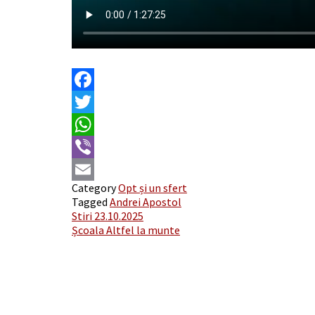
Facebook
Twitter
WhatsApp
Viber
Category
Opt și un sfert
Email
Tagged
Andrei Apostol
Post
Stiri 23.10.2025
Școala Altfel la munte
navigation