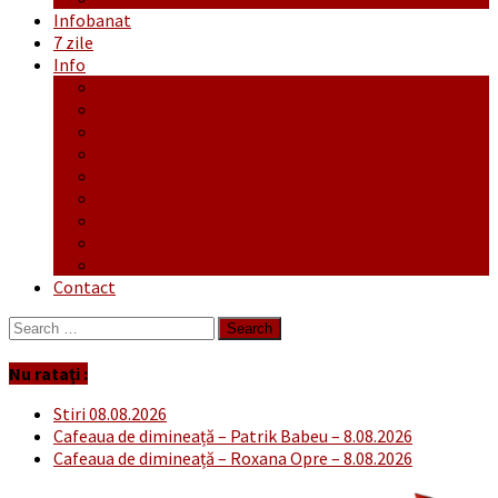
Infobanat
7 zile
Info
Ofertă generală
Proiecte
Publicitate Europeana
Publicitate Audio
Anunțuri
Concursuri
Regulament de participare concursuri
Formular Înscriere concurs – octombrie-noiembrie
Covid-19
Contact
Search
for:
Nu ratați :
Stiri 08.08.2026
Cafeaua de dimineață – Patrik Babeu – 8.08.2026
Cafeaua de dimineață – Roxana Opre – 8.08.2026