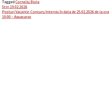
Tagged
Corneliu Bjola
Post
Stiri 19.02.2026
Posturi Vacante-Concurs/interviu în data de 25.02.2026 de la ora
navigation
10:00 – Aquacaraș