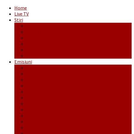
Home
Live TV
Stiri
Actualitate
Administrație
Economic
Politic
Social
Sport
Emisiuni
Cafeaua de dimineaţă
Călător fără bilet
Dincolo de aparenţe
Face to Face
Între posibil și imposibil
La răscruce de gânduri
La zile de sărbători
Opt și un sfert
Probanat
Reţeta săptămânii
Ștafeta Tinereții
Vorbe ticluite cu Mirea povestite