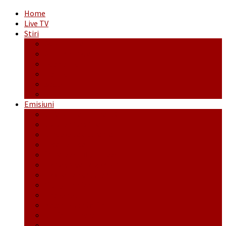
Home
Live TV
Stiri
Actualitate
Administrație
Economic
Politic
Social
Sport
Emisiuni
Cafeaua de dimineaţă
Călător fără bilet
Dincolo de aparenţe
Face to Face
Între posibil și imposibil
La răscruce de gânduri
La zile de sărbători
Opt și un sfert
Probanat
Reţeta săptămânii
Ștafeta Tinereții
Vorbe ticluite cu Mirea povestite