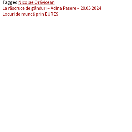
Tagged
Nicolae Orăvicean
Post
La răscruce de gânduri – Adina Pasere – 20.05.2024
Locuri de muncă prin EURES
navigation