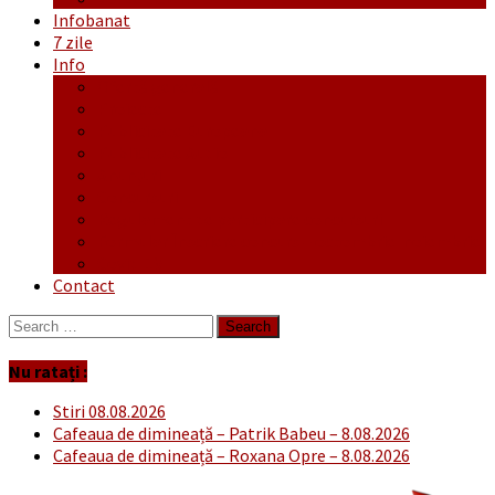
Infobanat
7 zile
Info
Ofertă generală
Proiecte
Publicitate Europeana
Publicitate Audio
Anunțuri
Concursuri
Regulament de participare concursuri
Formular Înscriere concurs – octombrie-noiembrie
Covid-19
Contact
Search
for:
Nu ratați :
Stiri 08.08.2026
Cafeaua de dimineață – Patrik Babeu – 8.08.2026
Cafeaua de dimineață – Roxana Opre – 8.08.2026