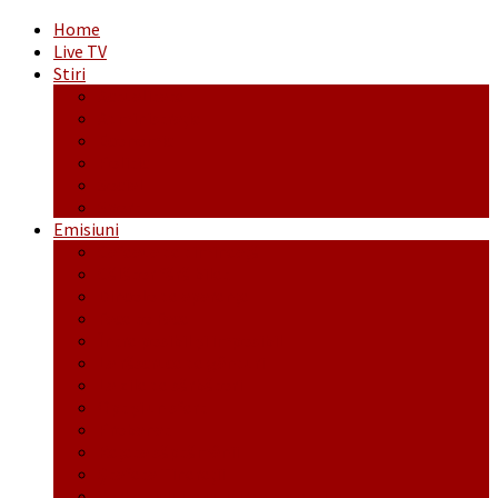
Home
Live TV
Stiri
Actualitate
Administrație
Economic
Politic
Social
Sport
Emisiuni
Cafeaua de dimineaţă
Călător fără bilet
Dincolo de aparenţe
Face to Face
Între posibil și imposibil
La răscruce de gânduri
La zile de sărbători
Opt și un sfert
Probanat
Reţeta săptămânii
Ștafeta Tinereții
Vorbe ticluite cu Mirea povestite