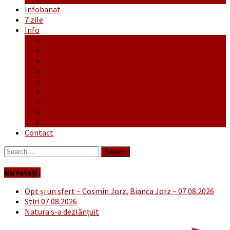
Infobanat
7 zile
Info
Ofertă generală
Proiecte
Publicitate Europeana
Publicitate Audio
Anunțuri
Concursuri
Regulament de participare concursuri
Formular Înscriere concurs – octombrie-noiembrie
Covid-19
Contact
Search
for:
Nu ratați :
Opt și un sfert – Cosmin Jorz, Bianca Jorz – 07.08.2026
Stiri 07.08.2026
Natura s-a dezlănțuit