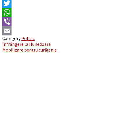
Facebook
Twitter
WhatsApp
Viber
Category
Politic
Email
Post
Înfrângere la Hunedoara
Mobilizare pentru curățenie
navigation