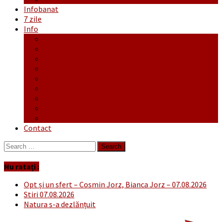
Infobanat
7 zile
Info
Ofertă generală
Proiecte
Publicitate Europeana
Publicitate Audio
Anunțuri
Concursuri
Regulament de participare concursuri
Formular Înscriere concurs – octombrie-noiembrie
Covid-19
Contact
Search
for:
Nu ratați :
Opt și un sfert – Cosmin Jorz, Bianca Jorz – 07.08.2026
Stiri 07.08.2026
Natura s-a dezlănțuit