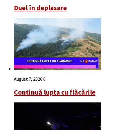
Duel în deplasare
August 7, 2026
0
Continuă lupta cu flăcările