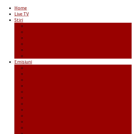
Home
Live TV
Stiri
Actualitate
Administrație
Economic
Politic
Social
Sport
Emisiuni
Cafeaua de dimineaţă
Călător fără bilet
Dincolo de aparenţe
Face to Face
Între posibil și imposibil
La răscruce de gânduri
La zile de sărbători
Opt și un sfert
Probanat
Reţeta săptămânii
Ștafeta Tinereții
Vorbe ticluite cu Mirea povestite