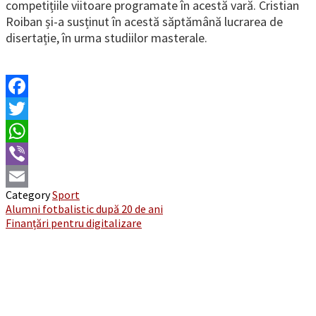
competițiile viitoare programate în acestă vară. Cristian
Roiban și-a susținut în acestă săptămână lucrarea de
disertație, în urma studiilor masterale.
Facebook
Twitter
WhatsApp
Viber
Category
Sport
Email
Post
Alumni fotbalistic după 20 de ani
Finanțări pentru digitalizare
navigation