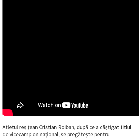
Atletul reșițean Cristian Roiban, după ce a câștigat titlul
de vicecampion național, se pregătește pentru