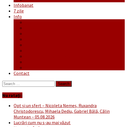
Infobanat
7 zile
Info
Ofertă generală
Proiecte
Publicitate Europeana
Publicitate Audio
Anunțuri
Concursuri
Regulament de participare concursuri
Formular Înscriere concurs – octombrie-noiembrie
Covid-19
Contact
Search
for:
Nu ratați :
Opt și un sfert – Nicoleta Nemeș, Ruxandra
Christodorescu, Mihaela Dediu, Gabriel Bălă, Călin
Muntean – 05.08.2026
Lucrări cum nu s-au mai văzut