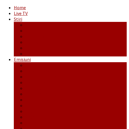
Home
Live TV
Stiri
Actualitate
Administrație
Economic
Politic
Social
Sport
Emisiuni
Cafeaua de dimineaţă
Călător fără bilet
Dincolo de aparenţe
Face to Face
Între posibil și imposibil
La răscruce de gânduri
La zile de sărbători
Opt și un sfert
Probanat
Reţeta săptămânii
Ștafeta Tinereții
Vorbe ticluite cu Mirea povestite