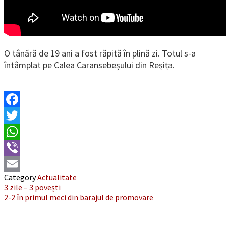
O tânără de 19 ani a fost răpită în plină zi. Totul s-a
întâmplat pe Calea Caransebeșului din Reșița.
Facebook
Twitter
WhatsApp
Viber
Category
Actualitate
Email
Post
3 zile – 3 povești
2-2 în primul meci din barajul de promovare
navigation