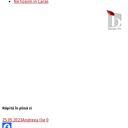
Ne topim în Caraș
Răpită în plină zi
25.05.2023
Andreea Ilie
0