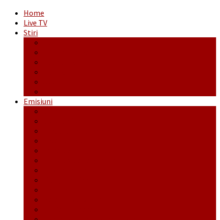
Home
Live TV
Stiri
Actualitate
Administrație
Economic
Politic
Social
Sport
Emisiuni
Cafeaua de dimineaţă
Călător fără bilet
Dincolo de aparenţe
Face to Face
Între posibil și imposibil
La răscruce de gânduri
La zile de sărbători
Opt și un sfert
Probanat
Reţeta săptămânii
Ștafeta Tinereții
Vorbe ticluite cu Mirea povestite