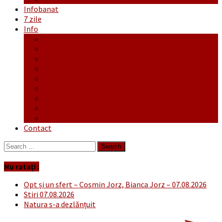
Infobanat
7 zile
Info
Ofertă generală
Proiecte
Publicitate Europeana
Publicitate Audio
Anunțuri
Concursuri
Regulament de participare concursuri
Formular Înscriere concurs – octombrie-noiembrie
Covid-19
Contact
Search
for:
Nu ratați :
Opt și un sfert – Cosmin Jorz, Bianca Jorz – 07.08.2026
Stiri 07.08.2026
Natura s-a dezlănțuit