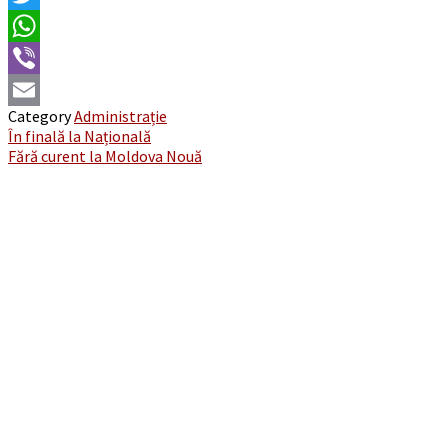
Twitter
WhatsApp
Viber
Category
Administrație
Email
Post
În finală la Națională
Fără curent la Moldova Nouă
navigation