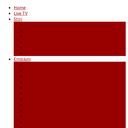
Home
Live TV
Stiri
Actualitate
Administrație
Economic
Politic
Social
Sport
Emisiuni
Cafeaua de dimineaţă
Călător fără bilet
Dincolo de aparenţe
Face to Face
Între posibil și imposibil
La răscruce de gânduri
La zile de sărbători
Opt și un sfert
Probanat
Reţeta săptămânii
Ștafeta Tinereții
Vorbe ticluite cu Mirea povestite