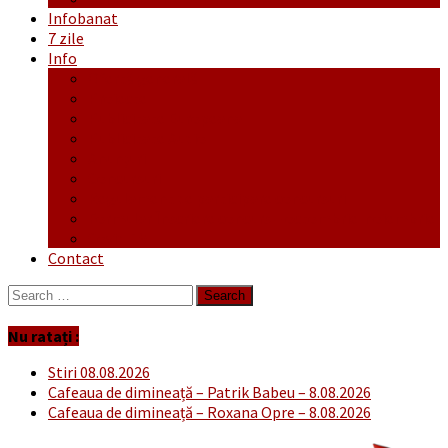
Infobanat
7 zile
Info
Ofertă generală
Proiecte
Publicitate Europeana
Publicitate Audio
Anunțuri
Concursuri
Regulament de participare concursuri
Formular Înscriere concurs – octombrie-noiembrie
Covid-19
Contact
Search
for:
Nu ratați :
Stiri 08.08.2026
Cafeaua de dimineață – Patrik Babeu – 8.08.2026
Cafeaua de dimineață – Roxana Opre – 8.08.2026