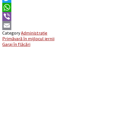
Twitter
WhatsApp
Viber
Category
Administrație
Email
Post
Primăvară în mijlocul iernii
Garaj în flăcări
navigation