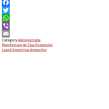
Facebook
Twitter
WhatsApp
Viber
Category
Administrație
Email
Post
Manifestare de Ziua Drapelului
Luptă împotriva drogurilor
navigation