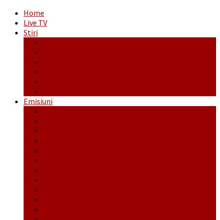
Home
Live TV
Stiri
Actualitate
Administrație
Economic
Politic
Social
Sport
Emisiuni
Cafeaua de dimineaţă
Călător fără bilet
Dincolo de aparenţe
Face to Face
Între posibil și imposibil
La răscruce de gânduri
La zile de sărbători
Opt și un sfert
Probanat
Reţeta săptămânii
Ștafeta Tinereții
Vorbe ticluite cu Mirea povestite