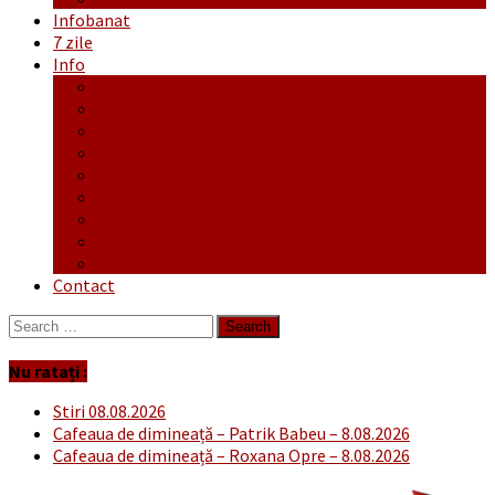
Infobanat
7 zile
Info
Ofertă generală
Proiecte
Publicitate Europeana
Publicitate Audio
Anunțuri
Concursuri
Regulament de participare concursuri
Formular Înscriere concurs – octombrie-noiembrie
Covid-19
Contact
Search
for:
Nu ratați :
Stiri 08.08.2026
Cafeaua de dimineață – Patrik Babeu – 8.08.2026
Cafeaua de dimineață – Roxana Opre – 8.08.2026