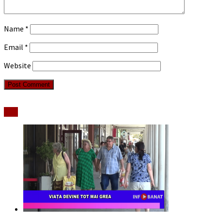
Name
*
Email
*
Website
Stiri