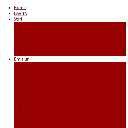
Home
Live TV
Stiri
Actualitate
Administrație
Economic
Politic
Social
Sport
Emisiuni
Cafeaua de dimineaţă
Călător fără bilet
Dincolo de aparenţe
Face to Face
Între posibil și imposibil
La răscruce de gânduri
La zile de sărbători
Opt și un sfert
Probanat
Reţeta săptămânii
Ștafeta Tinereții
Vorbe ticluite cu Mirea povestite