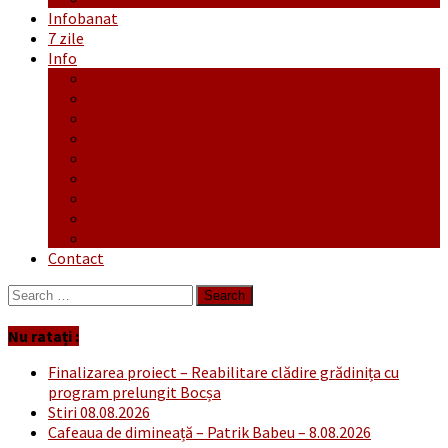
Infobanat
7 zile
Info
Ofertă generală
Proiecte
Publicitate Europeana
Publicitate Audio
Anunțuri
Concursuri
Regulament de participare concursuri
Formular Înscriere concurs – octombrie-noiembrie
Covid-19
Contact
Search
for:
Nu ratați :
Finalizarea proiect – Reabilitare clădire grădinița cu
program prelungit Bocșa
Stiri 08.08.2026
Cafeaua de dimineață – Patrik Babeu – 8.08.2026