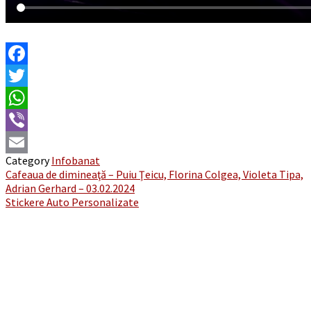
Facebook
Twitter
WhatsApp
Viber
Category
Infobanat
Email
Post
Cafeaua de dimineaţă – Puiu Ţeicu, Florina Colgea, Violeta Tipa,
Adrian Gerhard – 03.02.2024
navigation
Stickere Auto Personalizate