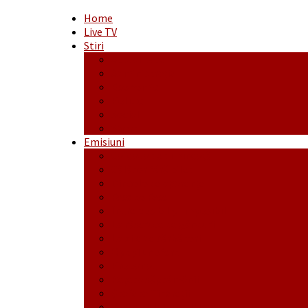
Home
Live TV
Stiri
Actualitate
Administrație
Economic
Politic
Social
Sport
Emisiuni
Cafeaua de dimineaţă
Călător fără bilet
Dincolo de aparenţe
Face to Face
Între posibil și imposibil
La răscruce de gânduri
La zile de sărbători
Opt și un sfert
Probanat
Reţeta săptămânii
Ștafeta Tinereții
Vorbe ticluite cu Mirea povestite