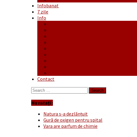
Infobanat
7 zile
Info
Ofertă generală
Proiecte
Publicitate Europeana
Publicitate Audio
Anunțuri
Concursuri
Regulament de participare concursuri
Formular Înscriere concurs – octombrie-
Covid-19
Contact
Search
for:
Nu ratați :
Natura s-a dezlănțuit
Gură de oxigen pentru spital
Vara are parfum de chimie