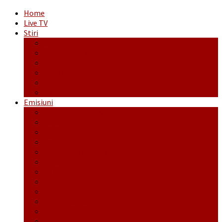
Home
Live TV
Stiri
Actualitate
Administrație
Economic
Politic
Social
Sport
Emisiuni
Cafeaua de dimineaţă
Călător fără bilet
Dincolo de aparenţe
Face to Face
Între posibil și imposibil
La răscruce de gânduri
La zile de sărbători
Opt și un sfert
Probanat
Reţeta săptămânii
Ștafeta Tinereții
Vorbe ticluite cu Mirea povestite