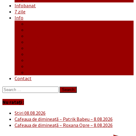
Infobanat
7 zile
Info
Ofertă generală
Proiecte
Publicitate Europeana
Publicitate Audio
Anunțuri
Concursuri
Regulament de participare concursuri
Formular Înscriere concurs – octombrie-noiembrie
Covid-19
Contact
Search
for:
Nu ratați :
Stiri 08.08.2026
Cafeaua de dimineață – Patrik Babeu – 8.08.2026
Cafeaua de dimineață – Roxana Opre – 8.08.2026