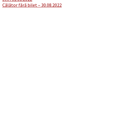
Post
Călător fără bilet – 30.08.2022
navigation