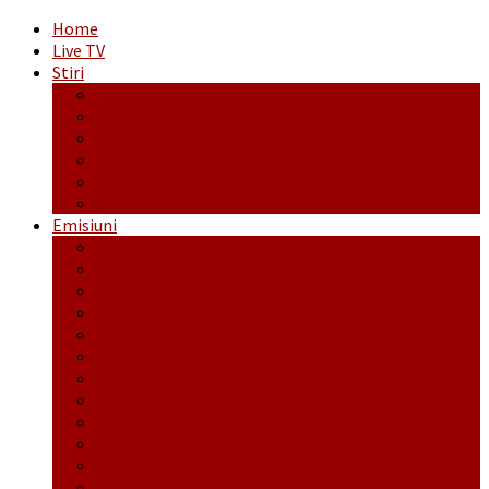
Home
Live TV
Stiri
Actualitate
Administrație
Economic
Politic
Social
Sport
Emisiuni
Cafeaua de dimineaţă
Călător fără bilet
Dincolo de aparenţe
Face to Face
Între posibil și imposibil
La răscruce de gânduri
La zile de sărbători
Opt și un sfert
Probanat
Reţeta săptămânii
Ștafeta Tinereții
Vorbe ticluite cu Mirea povestite