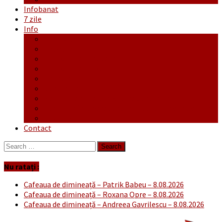
Infobanat
7 zile
Info
Ofertă generală
Proiecte
Publicitate Europeana
Publicitate Audio
Anunțuri
Concursuri
Regulament de participare concursuri
Formular Înscriere concurs – octombrie-noiembrie
Covid-19
Contact
Search
for:
Nu ratați :
Cafeaua de dimineață – Patrik Babeu – 8.08.2026
Cafeaua de dimineață – Roxana Opre – 8.08.2026
Cafeaua de dimineață – Andreea Gavrilescu – 8.08.2026