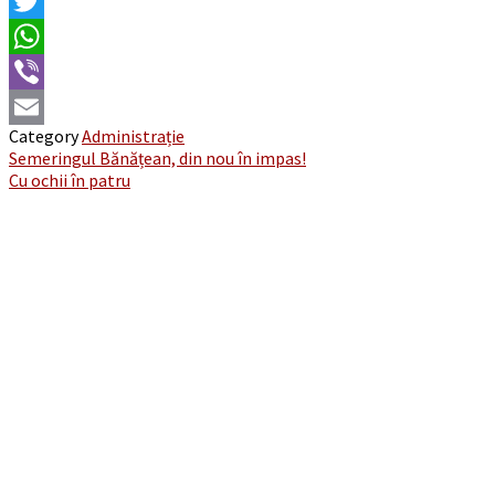
Facebook
Twitter
WhatsApp
Viber
Category
Administrație
Email
Post
Semeringul Bănățean, din nou în impas!
Cu ochii în patru
navigation