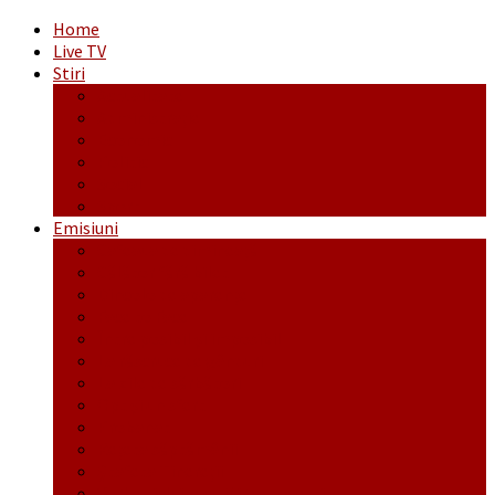
Home
Live TV
Stiri
Actualitate
Administrație
Economic
Politic
Social
Sport
Emisiuni
Cafeaua de dimineaţă
Călător fără bilet
Dincolo de aparenţe
Face to Face
Între posibil și imposibil
La răscruce de gânduri
La zile de sărbători
Opt și un sfert
Probanat
Reţeta săptămânii
Ștafeta Tinereții
Vorbe ticluite cu Mirea povestite