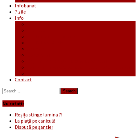
Infobanat
7 zile
Info
Ofertă generală
Proiecte
Publicitate Europeana
Publicitate Audio
Anunțuri
Concursuri
Regulament de participare concursuri
Formular Înscriere concurs – octombrie-noiembrie
Covid-19
Contact
Search
for:
Nu ratați :
Reșița stinge lumina ?!
La piață pe caniculă
Dispută pe șantier