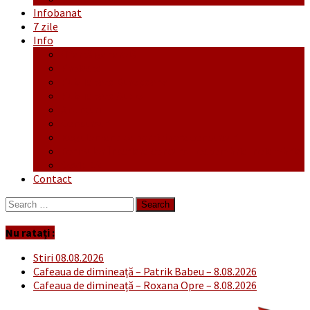
Infobanat
7 zile
Info
Ofertă generală
Proiecte
Publicitate Europeana
Publicitate Audio
Anunțuri
Concursuri
Regulament de participare concursuri
Formular Înscriere concurs – octombrie-noiembrie
Covid-19
Contact
Search
for:
Nu ratați :
Stiri 08.08.2026
Cafeaua de dimineață – Patrik Babeu – 8.08.2026
Cafeaua de dimineață – Roxana Opre – 8.08.2026