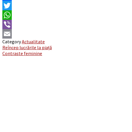
Facebook
Twitter
WhatsApp
Viber
Category
Actualitate
Email
Post
Reîncep lucrările la piață
Contraste feminine
navigation