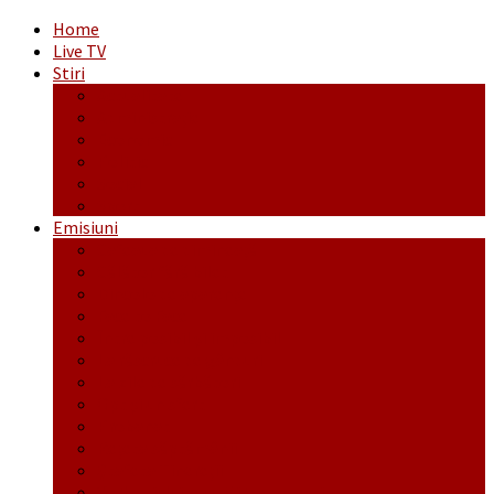
Home
Live TV
Stiri
Actualitate
Administrație
Economic
Politic
Social
Sport
Emisiuni
Cafeaua de dimineaţă
Călător fără bilet
Dincolo de aparenţe
Face to Face
Între posibil și imposibil
La răscruce de gânduri
La zile de sărbători
Opt și un sfert
Probanat
Reţeta săptămânii
Ștafeta Tinereții
Vorbe ticluite cu Mirea povestite