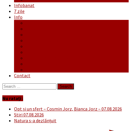
Infobanat
7 zile
Info
Ofertă generală
Proiecte
Publicitate Europeana
Publicitate Audio
Anunțuri
Concursuri
Regulament de participare concursuri
Formular Înscriere concurs – octombrie-noiembrie
Covid-19
Contact
Search
for:
Nu ratați :
Opt și un sfert – Cosmin Jorz, Bianca Jorz – 07.08.2026
Stiri 07.08.2026
Natura s-a dezlănțuit