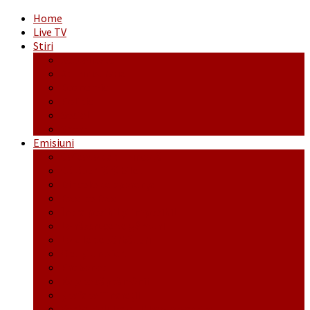
Home
Live TV
Stiri
Actualitate
Administrație
Economic
Politic
Social
Sport
Emisiuni
Cafeaua de dimineaţă
Călător fără bilet
Dincolo de aparenţe
Face to Face
Între posibil și imposibil
La răscruce de gânduri
La zile de sărbători
Opt și un sfert
Probanat
Reţeta săptămânii
Ștafeta Tinereții
Vorbe ticluite cu Mirea povestite