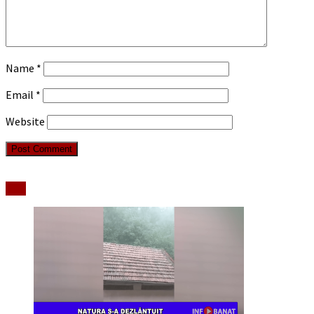
Name
*
Email
*
Website
Stiri