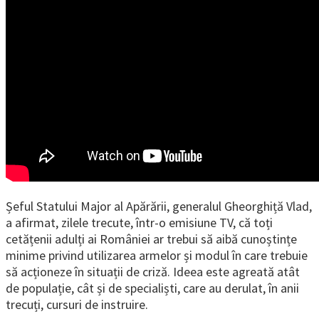
Șeful Statului Major al Apărării, generalul Gheorghiță Vlad,
a afirmat, zilele trecute, într-o emisiune TV, că toți
cetățenii adulți ai României ar trebui să aibă cunoștințe
minime privind utilizarea armelor și modul în care trebuie
să acționeze în situații de criză. Ideea este agreată atât
de populație, cât și de specialiști, care au derulat, în anii
trecuți, cursuri de instruire.