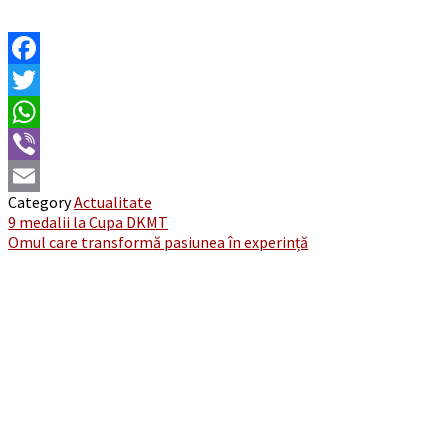
Facebook
Twitter
WhatsApp
Viber
Category
Actualitate
Email
Post
9 medalii la Cupa DKMT
Omul care transformă pasiunea în experință
navigation