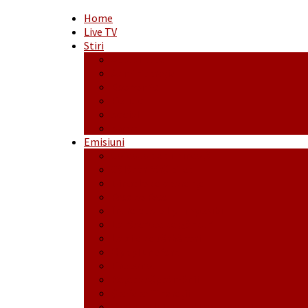
Home
Live TV
Stiri
Actualitate
Administrație
Economic
Politic
Social
Sport
Emisiuni
Cafeaua de dimineaţă
Călător fără bilet
Dincolo de aparenţe
Face to Face
Între posibil și imposibil
La răscruce de gânduri
La zile de sărbători
Opt și un sfert
Probanat
Reţeta săptămânii
Ștafeta Tinereții
Vorbe ticluite cu Mirea povestite