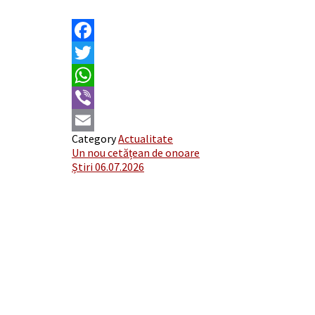
Facebook
Twitter
WhatsApp
Viber
Category
Actualitate
Email
Post
Un nou cetățean de onoare
Știri 06.07.2026
navigation