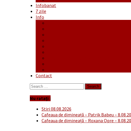
Infobanat
7 zile
Info
Ofertă generală
Proiecte
Publicitate Europeana
Publicitate Audio
Anunțuri
Concursuri
Regulament de participare concursuri
Formular Înscriere concurs – octombrie-
Covid-19
Contact
Search
for:
Nu ratați :
Stiri 08.08.2026
Cafeaua de dimineață – Patrik Babeu – 8.08.2
Cafeaua de dimineață – Roxana Opre – 8.08.2