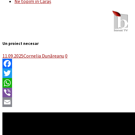
Ne topim în Caraș
Un proiect necesar
11.09.2025
Cornelia Dunăreanu
0
Facebook
Twitter
WhatsApp
Viber
Email