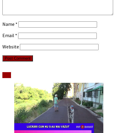
Name
*
Email
*
Website
Stiri