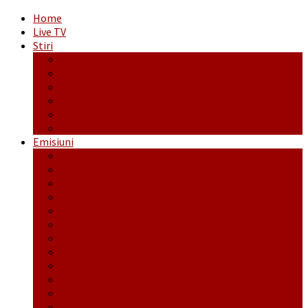
Home
Live TV
Stiri
Actualitate
Administrație
Economic
Politic
Social
Sport
Emisiuni
Cafeaua de dimineaţă
Călător fără bilet
Dincolo de aparenţe
Face to Face
Între posibil și imposibil
La răscruce de gânduri
La zile de sărbători
Opt și un sfert
Probanat
Reţeta săptămânii
Ștafeta Tinereții
Vorbe ticluite cu Mirea povestite