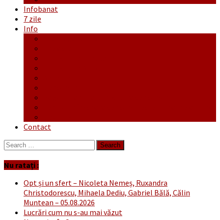
Infobanat
7 zile
Info
Ofertă generală
Proiecte
Publicitate Europeana
Publicitate Audio
Anunțuri
Concursuri
Regulament de participare concursuri
Formular Înscriere concurs – octombrie-noiembrie
Covid-19
Contact
Search
for:
Nu ratați :
Opt și un sfert – Nicoleta Nemeș, Ruxandra
Christodorescu, Mihaela Dediu, Gabriel Bălă, Călin
Muntean – 05.08.2026
Lucrări cum nu s-au mai văzut