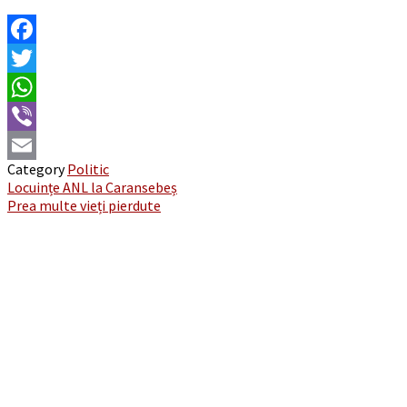
Facebook
Twitter
WhatsApp
Viber
Category
Politic
Email
Post
Locuințe ANL la Caransebeș
Prea multe vieți pierdute
navigation