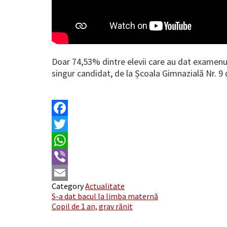
Doar 74,53% dintre elevii care au dat examenu
singur candidat, de la Școala Gimnazială Nr. 9 
Facebook
Twitter
WhatsApp
Viber
Category
Actualitate
Email
Post
S-a dat bacul la limba maternă
Copil de 1 an, grav rănit
navigation