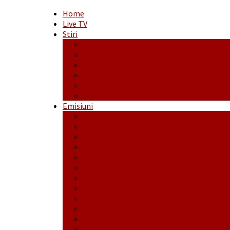
Home
Live TV
Stiri
Actualitate
Administrație
Economic
Politic
Social
Sport
Emisiuni
Cafeaua de dimineaţă
Călător fără bilet
Dincolo de aparenţe
Face to Face
Între posibil și imposibil
La răscruce de gânduri
La zile de sărbători
Opt și un sfert
Probanat
Reţeta săptămânii
Ștafeta Tinereții
Vorbe ticluite cu Mirea povestite