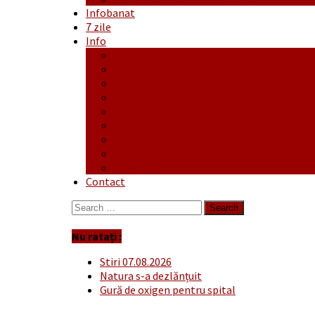
Infobanat
7 zile
Info
Ofertă generală
Proiecte
Publicitate Europeana
Publicitate Audio
Anunțuri
Concursuri
Regulament de participare concursuri
Formular Înscriere concurs – octombrie-
Covid-19
Contact
Search
for:
Nu ratați :
Stiri 07.08.2026
Natura s-a dezlănțuit
Gură de oxigen pentru spital