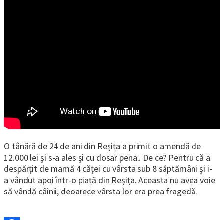
O tânără de 24 de ani din Reșița a primit o amendă de
12.000 lei și s-a ales și cu dosar penal. De ce? Pentru că a
despărțit de mamă 4 căței cu vârsta sub 8 săptămâni și i-
a vândut apoi într-o piață din Reșița. Aceasta nu avea voie
să vândă câinii, deoarece vârsta lor era prea fragedă.