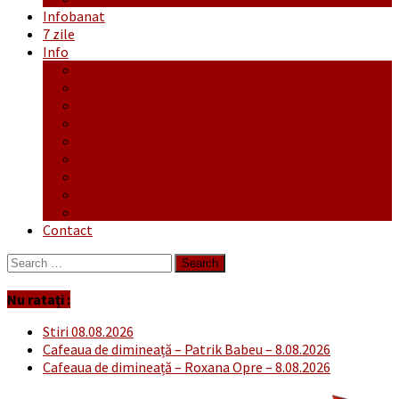
Infobanat
7 zile
Info
Ofertă generală
Proiecte
Publicitate Europeana
Publicitate Audio
Anunțuri
Concursuri
Regulament de participare concursuri
Formular Înscriere concurs – octombrie-noiembrie
Covid-19
Contact
Search
for:
Nu ratați :
Stiri 08.08.2026
Cafeaua de dimineață – Patrik Babeu – 8.08.2026
Cafeaua de dimineață – Roxana Opre – 8.08.2026