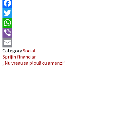
Facebook
Twitter
WhatsApp
Viber
Category
Social
Email
Post
Sprijin financiar
„Nu vreau sa plouă cu amenzi”
navigation