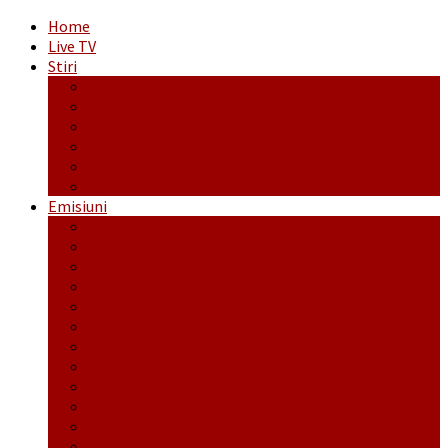
Home
Live TV
Stiri
Actualitate
Administrație
Economic
Politic
Social
Sport
Emisiuni
Cafeaua de dimineaţă
Călător fără bilet
Dincolo de aparenţe
Face to Face
Între posibil și imposibil
La răscruce de gânduri
La zile de sărbători
Opt și un sfert
Probanat
Reţeta săptămânii
Ștafeta Tinereții
Vorbe ticluite cu Mirea povestite