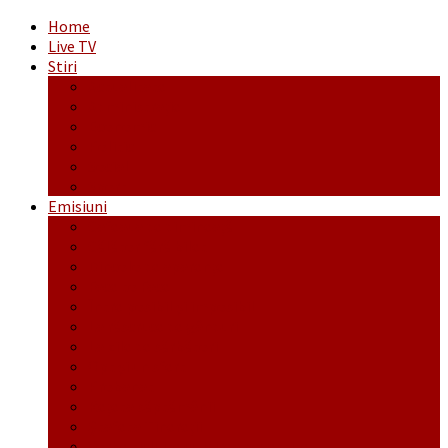
Home
Live TV
Stiri
Actualitate
Administrație
Economic
Politic
Social
Sport
Emisiuni
Cafeaua de dimineaţă
Călător fără bilet
Dincolo de aparenţe
Face to Face
Între posibil și imposibil
La răscruce de gânduri
La zile de sărbători
Opt și un sfert
Probanat
Reţeta săptămânii
Ștafeta Tinereții
Vorbe ticluite cu Mirea povestite