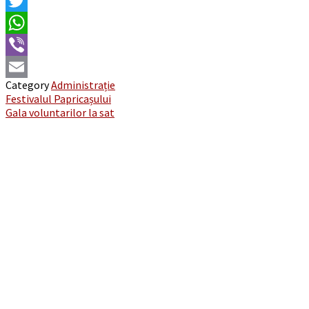
Facebook
Twitter
WhatsApp
Viber
Category
Administrație
Email
Post
Festivalul Papricașului
Gala voluntarilor la sat
navigation