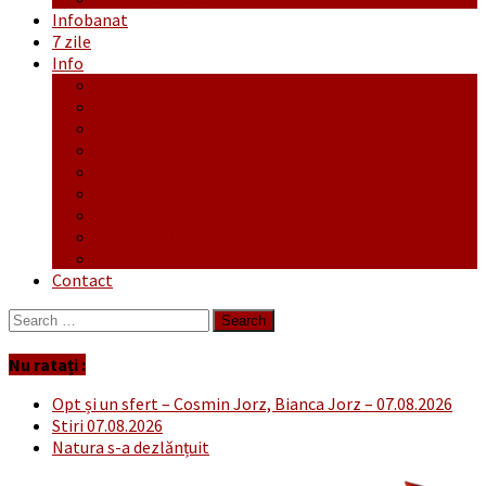
Infobanat
7 zile
Info
Ofertă generală
Proiecte
Publicitate Europeana
Publicitate Audio
Anunțuri
Concursuri
Regulament de participare concursuri
Formular Înscriere concurs – octombrie-noiembrie
Covid-19
Contact
Search
for:
Nu ratați :
Opt și un sfert – Cosmin Jorz, Bianca Jorz – 07.08.2026
Stiri 07.08.2026
Natura s-a dezlănțuit