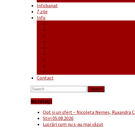
Infobanat
7 zile
Info
Ofertă generală
Proiecte
Publicitate Europeana
Publicitate Audio
Anunțuri
Concursuri
Regulament de participare concursuri
Formular Înscriere concurs – octombrie-
Covid-19
Contact
Search
for:
Nu ratați :
Opt și un sfert – Nicoleta Nemeș, Ruxandra C
Stiri 05.08.2026
Lucrări cum nu s-au mai văzut