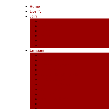
Home
Live TV
Stiri
Actualitate
Administrație
Economic
Politic
Social
Sport
Emisiuni
Cafeaua de dimineaţă
Călător fără bilet
Dincolo de aparenţe
Face to Face
Între posibil și imposibil
La răscruce de gânduri
La zile de sărbători
Opt și un sfert
Probanat
Reţeta săptămânii
Ștafeta Tinereții
Vorbe ticluite cu Mirea povestite