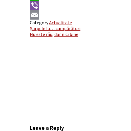
WhatsApp
Viber
Category
Actualitate
Email
Post
Șarpele la… cumpărături
Nu este rău, dar nici bine
navigation
Leave a Reply