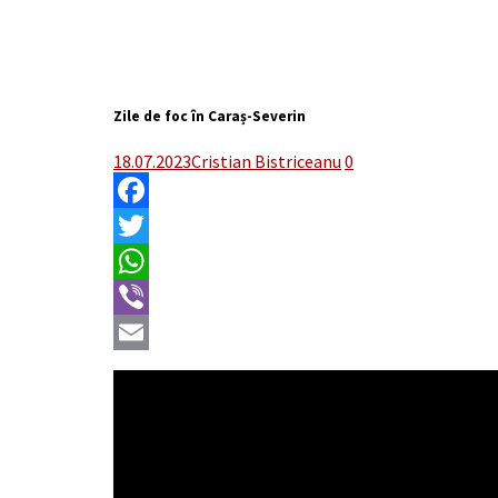
Zile de foc în Caraș-Severin
18.07.2023
Cristian Bistriceanu
0
Facebook
Twitter
WhatsApp
Viber
Email