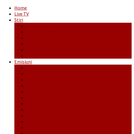
Home
Live TV
Stiri
Actualitate
Administrație
Economic
Politic
Social
Sport
Emisiuni
Cafeaua de dimineaţă
Călător fără bilet
Dincolo de aparenţe
Face to Face
Între posibil și imposibil
La răscruce de gânduri
La zile de sărbători
Opt și un sfert
Probanat
Reţeta săptămânii
Ștafeta Tinereții
Vorbe ticluite cu Mirea povestite