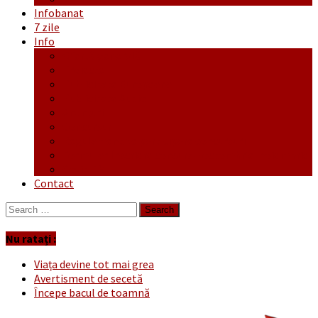
Infobanat
7 zile
Info
Ofertă generală
Proiecte
Publicitate Europeana
Publicitate Audio
Anunțuri
Concursuri
Regulament de participare concursuri
Formular Înscriere concurs – octombrie-noiembrie
Covid-19
Contact
Search
for:
Nu ratați :
Viața devine tot mai grea
Avertisment de secetă
Începe bacul de toamnă