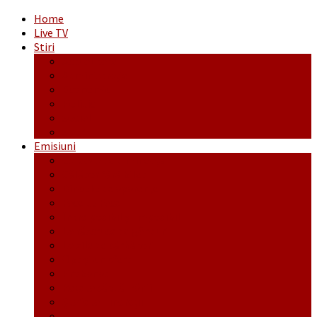
Home
Live TV
Stiri
Actualitate
Administrație
Economic
Politic
Social
Sport
Emisiuni
Cafeaua de dimineaţă
Călător fără bilet
Dincolo de aparenţe
Face to Face
Între posibil și imposibil
La răscruce de gânduri
La zile de sărbători
Opt și un sfert
Probanat
Reţeta săptămânii
Ștafeta Tinereții
Vorbe ticluite cu Mirea povestite