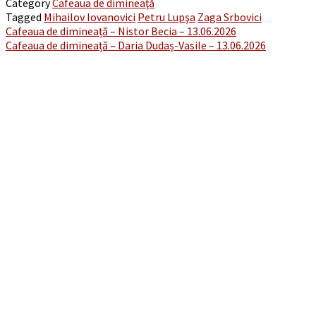
Category
Cafeaua de dimineaţă
Email
Tagged
Mihailov Iovanovici
Petru Lupşa
Zaga Srbovici
Post
Cafeaua de dimineață – Nistor Becia – 13.06.2026
Cafeaua de dimineață – Daria Dudaș-Vasile – 13.06.2026
navigation