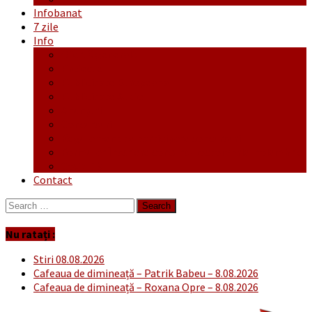
Infobanat
7 zile
Info
Ofertă generală
Proiecte
Publicitate Europeana
Publicitate Audio
Anunțuri
Concursuri
Regulament de participare concursuri
Formular Înscriere concurs – octombrie-noiembrie
Covid-19
Contact
Search
for:
Nu ratați :
Stiri 08.08.2026
Cafeaua de dimineață – Patrik Babeu – 8.08.2026
Cafeaua de dimineață – Roxana Opre – 8.08.2026