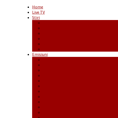
Home
Live TV
Stiri
Actualitate
Administrație
Economic
Politic
Social
Sport
Emisiuni
Cafeaua de dimineaţă
Călător fără bilet
Dincolo de aparenţe
Face to Face
Între posibil și imposibil
La răscruce de gânduri
La zile de sărbători
Opt și un sfert
Probanat
Reţeta săptămânii
Ștafeta Tinereții
Vorbe ticluite cu Mirea povestite