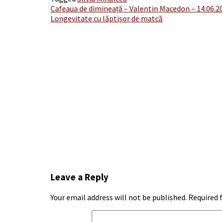
Post
Cafeaua de dimineață – Valentin Macedon – 14.06.2
Longevitate cu lăptișor de matcă
navigation
Leave a Reply
Your email address will not be published.
Required 