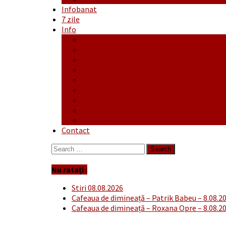
Infobanat
7 zile
Info
Ofertă generală
Proiecte
Publicitate Europeana
Publicitate Audio
Anunțuri
Concursuri
Regulament de participare concursuri
Formular Înscriere concurs – octombrie-
Covid-19
Contact
Search
for:
Nu ratați :
Stiri 08.08.2026
Cafeaua de dimineață – Patrik Babeu – 8.08.2
Cafeaua de dimineață – Roxana Opre – 8.08.2