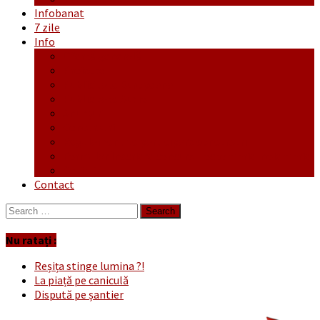
Infobanat
7 zile
Info
Ofertă generală
Proiecte
Publicitate Europeana
Publicitate Audio
Anunțuri
Concursuri
Regulament de participare concursuri
Formular Înscriere concurs – octombrie-noiembrie
Covid-19
Contact
Search
for:
Nu ratați :
Reșița stinge lumina ?!
La piață pe caniculă
Dispută pe șantier