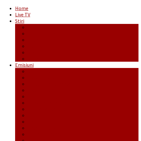
Home
Live TV
Stiri
Actualitate
Administrație
Economic
Politic
Social
Sport
Emisiuni
Cafeaua de dimineaţă
Călător fără bilet
Dincolo de aparenţe
Face to Face
Între posibil și imposibil
La răscruce de gânduri
La zile de sărbători
Opt și un sfert
Probanat
Reţeta săptămânii
Ștafeta Tinereții
Vorbe ticluite cu Mirea povestite