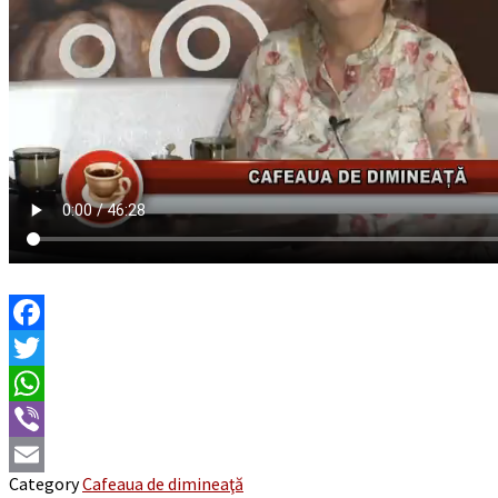
Facebook
Twitter
WhatsApp
Viber
Category
Cafeaua de dimineaţă
Email