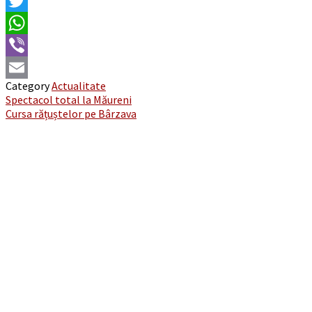
Facebook
Twitter
WhatsApp
Viber
Category
Actualitate
Email
Post
Spectacol total la Măureni
Cursa rățuștelor pe Bârzava
navigation