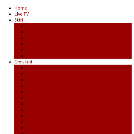
Home
Live TV
Stiri
Actualitate
Administrație
Economic
Politic
Social
Sport
Emisiuni
Cafeaua de dimineaţă
Călător fără bilet
Dincolo de aparenţe
Face to Face
Între posibil și imposibil
La răscruce de gânduri
La zile de sărbători
Opt și un sfert
Probanat
Reţeta săptămânii
Ștafeta Tinereții
Vorbe ticluite cu Mirea povestite