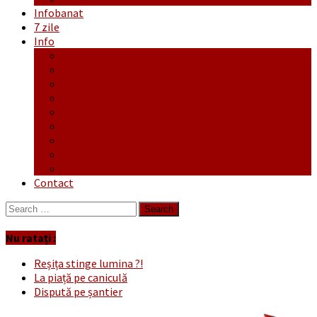
Infobanat
7 zile
Info
Ofertă generală
Proiecte
Publicitate Europeana
Publicitate Audio
Anunțuri
Concursuri
Regulament de participare concursuri
Formular Înscriere concurs – octombrie-noiembrie
Covid-19
Contact
Search
for:
Nu ratați :
Reșița stinge lumina ?!
La piață pe caniculă
Dispută pe șantier