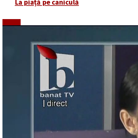
La piață pe caniculă
Emisiuni