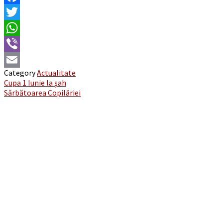
Facebook
Twitter
WhatsApp
Viber
Category
Actualitate
Email
Post
Cupa 1 Iunie la șah
Sărbătoarea Copilăriei
navigation