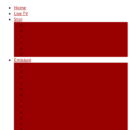
Home
Live TV
Stiri
Actualitate
Administrație
Economic
Politic
Social
Sport
Emisiuni
Cafeaua de dimineaţă
Călător fără bilet
Dincolo de aparenţe
Face to Face
Între posibil și imposibil
La răscruce de gânduri
La zile de sărbători
Opt și un sfert
Probanat
Reţeta săptămânii
Ștafeta Tinereții
Vorbe ticluite cu Mirea povestite