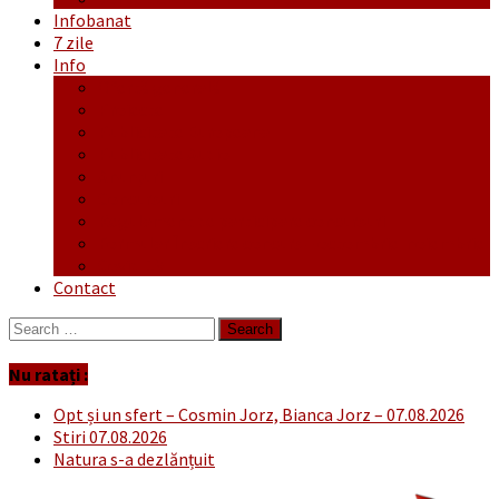
Infobanat
7 zile
Info
Ofertă generală
Proiecte
Publicitate Europeana
Publicitate Audio
Anunțuri
Concursuri
Regulament de participare concursuri
Formular Înscriere concurs – octombrie-noiembrie
Covid-19
Contact
Search
for:
Nu ratați :
Opt și un sfert – Cosmin Jorz, Bianca Jorz – 07.08.2026
Stiri 07.08.2026
Natura s-a dezlănțuit